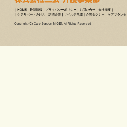
｜
HOME
｜
最新情報
｜
プライバシーポリシー
｜
お問い合せ
｜
会社概要
｜
｜
ケアサポートみげん
｜
訪問介護
｜
リベルテ竜郷
｜
介護タクシー
｜
ケアプランセ
Copyright (C) Care Support MIGEN All Rights Reserved