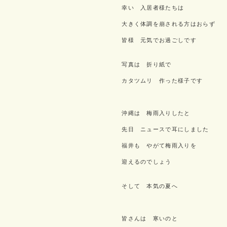
幸い 入居者様たちは
大きく体調を崩される方はおらず
皆様 元気でお過ごしです
写真は 折り紙で
カタツムリ 作った様子です
沖縄は 梅雨入りしたと
先日 ニュースで耳にしました
福井も やがて梅雨入りを
迎えるのでしょう
そして 本気の夏へ
皆さんは 寒いのと